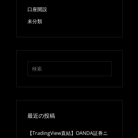
口座開設
未分類
最近の投稿
観
【TradingView直結】OANDA証券ニ