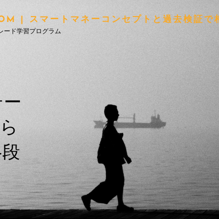
ION.COM | スマートマネーコンセプトと過去検
レード学習プログラム
テー
から
各段